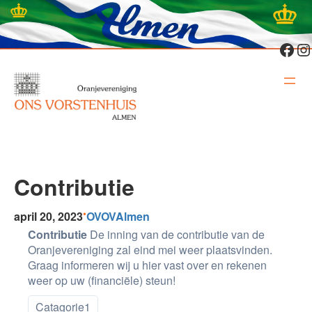
Ga
naar
de
Fac
In
inhoud
Contributie
•
april 20, 2023
OVOVAlmen
Contributie
De inning van de contributie van de
Oranjevereniging zal eind mei weer plaatsvinden.
Graag informeren wij u hier vast over en rekenen
weer op uw (financiële) steun!
Catagorie1